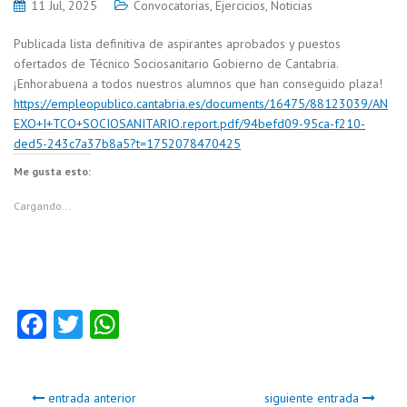
11 Jul, 2025
Convocatorias
,
Ejercicios
,
Noticias
Publicada lista definitiva de aspirantes aprobados y puestos
ofertados de Técnico Sociosanitario Gobierno de Cantabria.
¡Enhorabuena a todos nuestros alumnos que han conseguido plaza!
https://empleopublico.cantabria.es/documents/16475/88123039/AN
EXO+I+TCO+SOCIOSANITARIO.report.pdf/94befd09-95ca-f210-
ded5-243c7a37b8a5?t=1752078470425
Me gusta esto:
Cargando...
Fa
T
W
ce
w
ha
b
itt
ts
entrada anterior
siguiente entrada