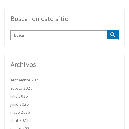
o
er
A
o
p
k
p
Buscar en este sitio
Archivos
septiembre 2025
agosto 2025
julio 2025
junio 2025
mayo 2025
abril 2025
marzo 2025