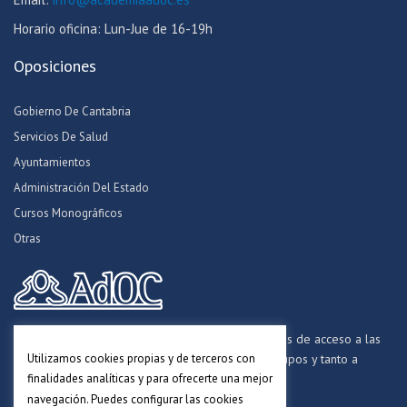
Horario oficina: Lun-Jue de 16-19h
Oposiciones
Gobierno De Cantabria
Servicios De Salud
Ayuntamientos
Administración Del Estado
Cursos Monográficos
Otras
Formamos opositores para los procesos selectivos de acceso a las
Utilizamos cookies propias y de terceros con
distintas Administraciones Públicas, a todos los grupos y tanto a
finalidades analíticas y para ofrecerte una mejor
personal funcionario, laboral y estatutario.
navegación. Puedes configurar las cookies