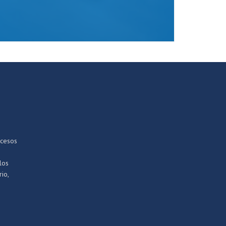
ocesos
los
io,