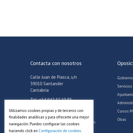
Contacta con nosotros
Oposic
Calle Juan de Piasca, s/n
Gobierno
39010 Santander
Servicios
Cantabria
Ayuntami
Tel: +34 942 37 10 85
Administ
Móvil: +34 608 24 06 57
Utilizamos cookies propias y de terceros con
Cursos M
Email:
info@academiaadoc.es
finalidades analíticas y para ofrecerte una mejor
Otras
Horario oficina: Lun-Jue de 16-19h
navegación. Puedes configurar las cookies
haciendo click en
Configuración de cookies
.