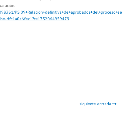
paración.
8098381/PS.09+Relacion+definitiva+de+aprobados+del+proceso+se
cbbe-dfc1a0a6fec1?t=1752064959479
siguiente entrada