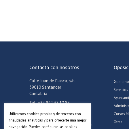
Contacta con nosotros
Oposic
Calle Juan de Piasca, s/n
Gobierno
39010 Santander
Servicios
Cantabria
Ayuntami
Tel: +34 942 37 10 85
Administ
Móvil: +34 608 24 06 57
Utilizamos cookies propias y de terceros con
Cursos M
Email:
info@academiaadoc.es
finalidades analíticas y para ofrecerte una mejor
Otras
Horario oficina: Lun-Jue de 16-19h
navegación. Puedes configurar las cookies