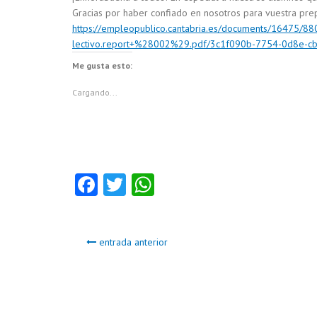
Gracias por haber confiado en nosotros para vuestra pre
https://empleopublico.cantabria.es/documents/16475/8
lectivo.report+%28002%29.pdf/3c1f090b-7754-0d8e-
Me gusta esto:
Cargando...
Fa
T
W
ce
w
ha
b
itt
ts
entrada anterior
o
er
A
o
p
k
p