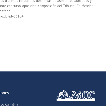
as distintas relaciones definitivas de aspirantes admitidos y
ante concurso-oposición, composición del Tribunal Calificador,
natorio.
ario.do?id=33104
iones
 De Cantabria