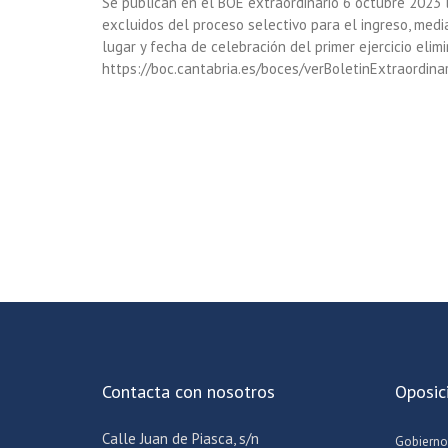
Se publican en el BOE extraordinario 6 octubre 2023 l
excluidos del proceso selectivo para el ingreso, medi
lugar y fecha de celebración del primer ejercicio elimi
https://boc.cantabria.es/boces/verBoletinExtraordin
Contacta con nosotros
Oposic
Calle Juan de Piasca, s/n
Gobierno