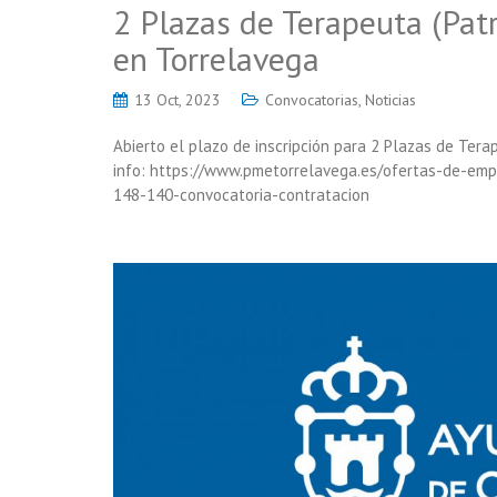
2 Plazas de Terapeuta (Pat
en Torrelavega
13 Oct, 2023
Convocatorias
,
Noticias
Abierto el plazo de inscripción para 2 Plazas de Ter
info: https://www.pmetorrelavega.es/ofertas-de-e
148-140-convocatoria-contratacion