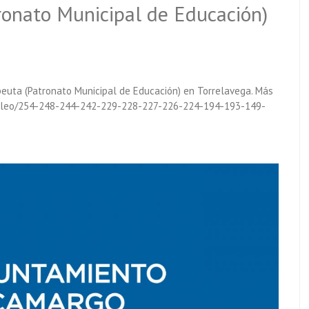
ronato Municipal de Educación)
apeuta (Patronato Municipal de Educación) en Torrelavega. Más
mpleo/254-248-244-242-229-228-227-226-224-194-193-149-