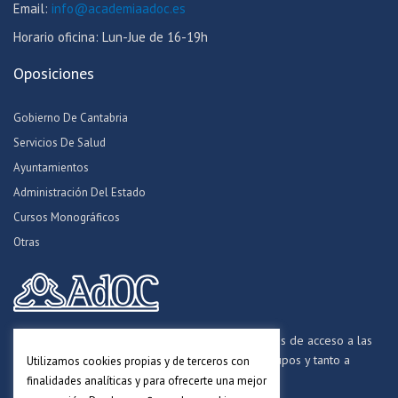
Email:
info@academiaadoc.es
Horario oficina: Lun-Jue de 16-19h
Oposiciones
Gobierno De Cantabria
Servicios De Salud
Ayuntamientos
Administración Del Estado
Cursos Monográficos
Otras
Formamos opositores para los procesos selectivos de acceso a las
distintas Administraciones Públicas, a todos los grupos y tanto a
Utilizamos cookies propias y de terceros con
personal funcionario, laboral y estatutario.
finalidades analíticas y para ofrecerte una mejor