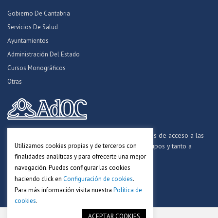
Gobierno De Cantabria
Servicios De Salud
Ayuntamientos
Administración Del Estado
Cursos Monográficos
Otras
Formamos opositores para los procesos selectivos de acceso a las
Utilizamos cookies propias y de terceros con
distintas Administraciones Públicas, a todos los grupos y tanto a
finalidades analíticas y para ofrecerte una mejor
personal funcionario, laboral y estatutario.
navegación. Puedes configurar las cookies
haciendo click en
Configuración de cookies
.
Para más información visita nuestra
Política de
cookies
.
ACEPTAR COOKIES