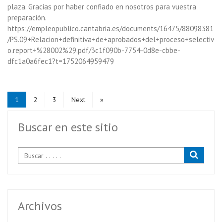
plaza. Gracias por haber confiado en nosotros para vuestra
preparación.
https://empleopublico.cantabria.es/documents/16475/88098381
/PS.09+Relacion+definitiva+de+aprobados+del+proceso+selectiv
o.report+%28002%29.pdf/3c1f090b-7754-0d8e-cbbe-
dfc1a0a6fec1?t=1752064959479
1
2
3
Next
»
Buscar en este sitio
Archivos