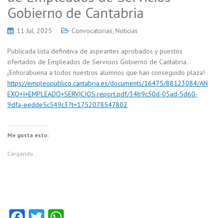
Gobierno de Cantabria
11 Jul, 2025
Convocatorias
,
Noticias
Publicada lista definitiva de aspirantes aprobados y puestos
ofertados de Empleados de Servicios Gobierno de Cantabria.
¡Enhorabuena a todos nuestros alumnos que han conseguido plaza!
https://empleopublico.cantabria.es/documents/16475/88123084/AN
EXO+I+EMPLEADO+SERVICIOS.report.pdf/34b9c50d-05ad-5d60-
9dfa-eedde5c549c3?t=1752078547802
Me gusta esto:
Cargando...
Fa
T
W