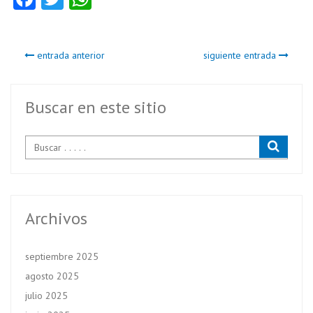
ce
w
ha
b
itt
ts
entrada anterior
siguiente entrada
o
er
A
o
p
k
p
Buscar en este sitio
Archivos
septiembre 2025
agosto 2025
julio 2025