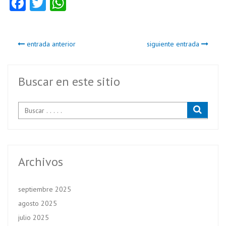
Fa
T
W
ce
w
ha
b
itt
ts
entrada anterior
siguiente entrada
o
er
A
o
p
k
p
Buscar en este sitio
Archivos
septiembre 2025
agosto 2025
julio 2025