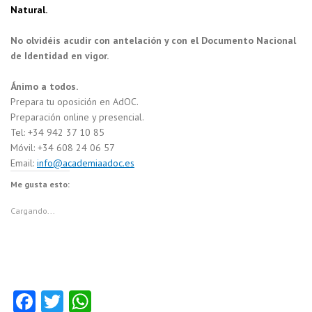
Natural.
No olvidéis acudir con antelación y con el Documento Nacional
de Identidad en vigor.
Ánimo a todos.
Prepara tu oposición en AdOC.
Preparación online y presencial.
Tel: +34 942 37 10 85
Móvil: +34 608 24 06 57
Email:
info@academiaadoc.es
Me gusta esto:
Cargando...
Fa
T
W