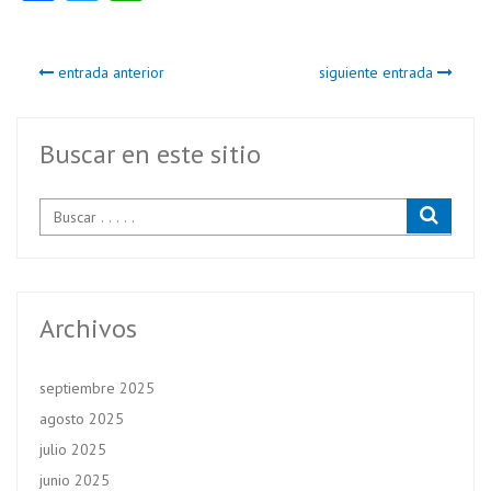
ce
w
ha
b
itt
ts
entrada anterior
siguiente entrada
o
er
A
o
p
k
p
Buscar en este sitio
Archivos
septiembre 2025
agosto 2025
julio 2025
junio 2025