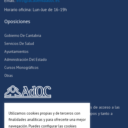
Email:
info@academiaadoc.es
Horario oficina: Lun-Jue de 16-19h
Oposiciones
Gobierno De Cantabria
Servicios De Salud
Ayuntamientos
Administración Del Estado
Cursos Monográficos
Otras
Formamos opositores para los procesos selectivos de acceso a las
Utilizamos cookies propias y de terceros con
distintas Administraciones Públicas, a todos los grupos y tanto a
finalidades analíticas y para ofrecerte una mejor
personal funcionario, laboral y estatutario.
navegación. Puedes configurar las cookies