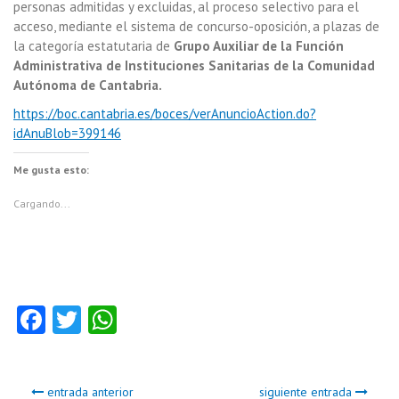
personas admitidas y excluidas, al proceso selectivo para el
acceso, mediante el sistema de concurso-oposición, a plazas de
la categoría estatutaria de
Grupo Auxiliar de la Función
Administrativa de Instituciones Sanitarias de la Comunidad
Autónoma de Cantabria.
https://boc.cantabria.es/boces/verAnuncioAction.do?
idAnuBlob=399146
Me gusta esto:
Cargando...
Fa
T
W
ce
w
ha
b
itt
ts
entrada anterior
siguiente entrada