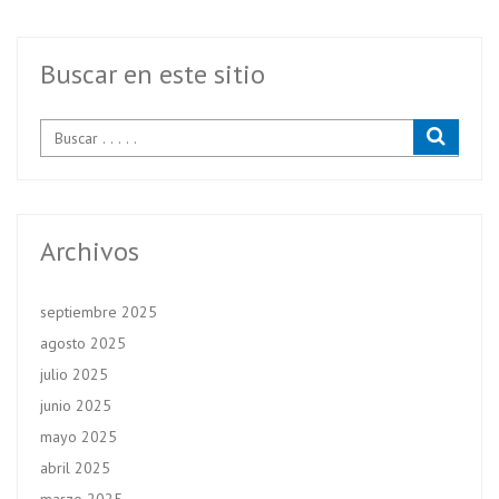
o
er
A
o
p
k
p
Buscar en este sitio
Archivos
septiembre 2025
agosto 2025
julio 2025
junio 2025
mayo 2025
abril 2025