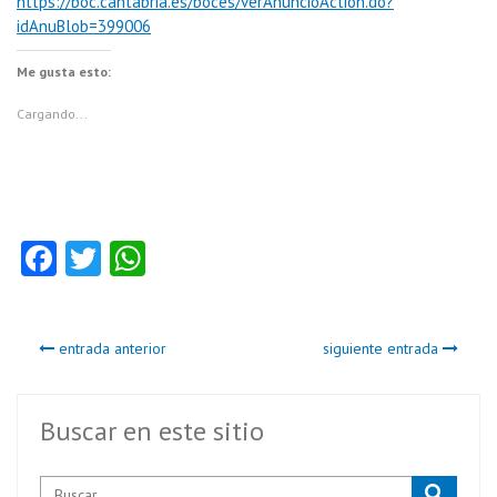
https://boc.cantabria.es/boces/verAnuncioAction.do?
idAnuBlob=399006
Me gusta esto:
Cargando...
Fa
T
W
ce
w
ha
b
itt
ts
entrada anterior
siguiente entrada
o
er
A
o
p
k
p
Buscar en este sitio