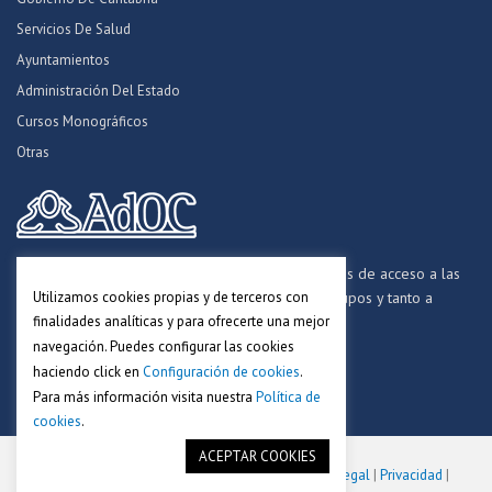
Servicios De Salud
Ayuntamientos
Administración Del Estado
Cursos Monográficos
Otras
Formamos opositores para los procesos selectivos de acceso a las
Utilizamos cookies propias y de terceros con
distintas Administraciones Públicas, a todos los grupos y tanto a
finalidades analíticas y para ofrecerte una mejor
personal funcionario, laboral y estatutario.
navegación. Puedes configurar las cookies
haciendo click en
Configuración de cookies
.
Para más información visita nuestra
Política de
cookies
.
ACEPTAR COOKIES
Copyright © 2018-2025. Academia AdOC.
Aviso Legal
|
Privacidad
|