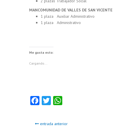
2 plazas Trabajador Social
MANCOMUNIDAD DE VALLES DE SAN VICENTE
1 plaza Auxiliar Administrativo
1 plaza Administrativo
Me gusta esto:
Cargando...
Fa
T
W
ce
w
ha
b
itt
ts
entrada anterior