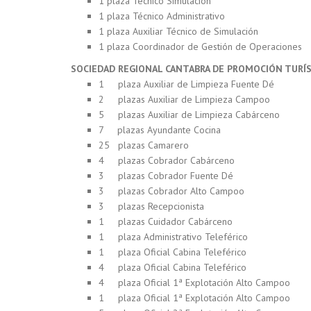
1 plaza Técnico Simulación
1 plaza Técnico Administrativo
1 plaza Auxiliar Técnico de Simulación
1 plaza Coordinador de Gestión de Operaciones
SOCIEDAD REGIONAL CANTABRA DE PROMOCIÓN TURÍS
1 plaza Auxiliar de Limpieza Fuente Dé
2 plazas Auxiliar de Limpieza Campoo
5 plazas Auxiliar de Limpieza Cabárceno
7 plazas Ayundante Cocina
25 plazas Camarero
4 plazas Cobrador Cabárceno
3 plazas Cobrador Fuente Dé
3 plazas Cobrador Alto Campoo
3 plazas Recepcionista
1 plazas Cuidador Cabárceno
1 plaza Administrativo Teleférico
1 plaza Oficial Cabina Teleférico
4 plaza Oficial Cabina Teleférico
4 plaza Oficial 1ª Explotación Alto Campoo
1 plaza Oficial 1ª Explotación Alto Campoo