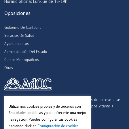
Horario oficina: Lun-Jue de 16-19h
Oposiciones
Gobierno De Cantabria
Servicios De Salud
Ayuntamientos
Administración Del Estado
Cursos Monográficos
Otras
Formamos opositores para los procesos selectivos de acceso a las
distintas Administraciones Públicas, a todos los grupos y tanto a
Utilizamos cookies propias y de terceros con
personal funcionario, laboral y estatutario.
finalidades analíticas y para ofrecerte una mejor
navegación. Puedes configurar las cookies
haciendo click en
Configuración de cookies
.