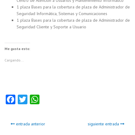
Centro de Atención a Usuarios y Mantenimiento Informático
1 plaza Bases para la cobertura de plaza de Administrador de
Seguridad Informática, Sistemas y Comunicaciones
1 plaza Bases para la cobertura de plaza de Administrador de
Seguridad Cliente y Soporte a Usuario
Me gusta esto:
Cargando...
Fa
T
W
ce
w
ha
b
itt
ts
entrada anterior
siguiente entrada
o
er
A