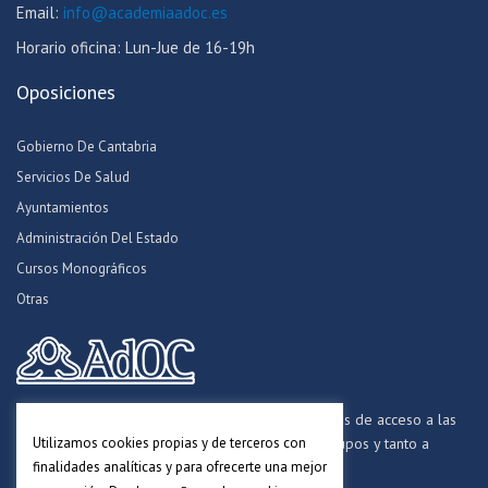
Email:
info@academiaadoc.es
Horario oficina: Lun-Jue de 16-19h
Oposiciones
Gobierno De Cantabria
Servicios De Salud
Ayuntamientos
Administración Del Estado
Cursos Monográficos
Otras
Formamos opositores para los procesos selectivos de acceso a las
Utilizamos cookies propias y de terceros con
distintas Administraciones Públicas, a todos los grupos y tanto a
finalidades analíticas y para ofrecerte una mejor
personal funcionario, laboral y estatutario.