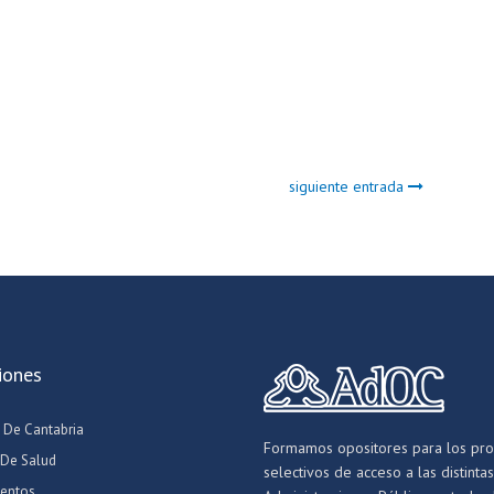
siguiente entrada
iones
 De Cantabria
Formamos opositores para los pr
 De Salud
selectivos de acceso a las distintas
entos