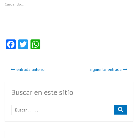
Cargando...
Fa
T
W
ce
w
ha
b
itt
ts
entrada anterior
siguiente entrada
o
er
A
o
p
k
p
Buscar en este sitio