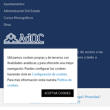
Ayuntamientos
Administración Del Estado
Cursos Monográficos
Otras
Formamos opositores para los procesos selectivos de acceso a las
distintas Administraciones Públicas, a todos los grupos y tanto a
Utilizamos cookies propias y de terceros con
personal funcionario, laboral y estatutario.
finalidades analíticas y para ofrecerte una mejor
navegación. Puedes configurar las cookies
haciendo click en
Configuración de cookies
.
Para más información visita nuestra
Política de
cookies
.
ACEPTAR COOKIES
Copyright © 2018-2025. Academia AdOC.
Aviso Legal
|
Privacidad
|
Cookies
. Desarrollado por
Viacore IT