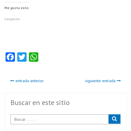
Me gusta esto:
Cargando...
Fa
T
W
ce
w
ha
b
itt
ts
entrada anterior
siguiente entrada
o
er
A
o
p
k
p
Buscar en este sitio