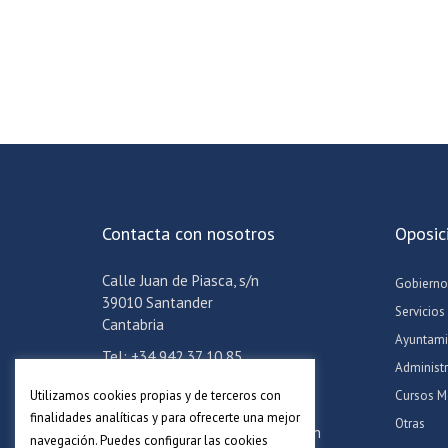
Contacta con nosotros
Oposic
Calle Juan de Piasca, s/n
Gobierno
39010 Santander
Servicios
Cantabria
Ayuntami
Tel: +34 942 37 10 85
Administ
Móvil: +34 608 24 06 57
Utilizamos cookies propias y de terceros con
Cursos M
Email:
info@academiaadoc.es
finalidades analíticas y para ofrecerte una mejor
Otras
Horario oficina: Lun-Jue de 16-19h
navegación. Puedes configurar las cookies