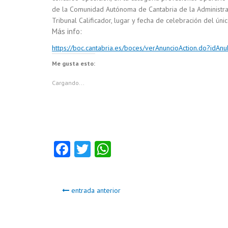
de la Comunidad Autónoma de Cantabria de la Administr
Tribunal Calificador, lugar y fecha de celebración del únic
Más info:
https://boc.cantabria.es/boces/verAnuncioAction.do?idA
Me gusta esto:
Cargando...
Fa
T
W
ce
w
ha
b
itt
ts
entrada anterior
o
er
A
o
p