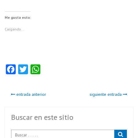
Me gusta esto:
Cargando...
Fa
T
W
ce
w
ha
b
itt
ts
entrada anterior
siguiente entrada
o
er
A
o
p
k
p
Buscar en este sitio