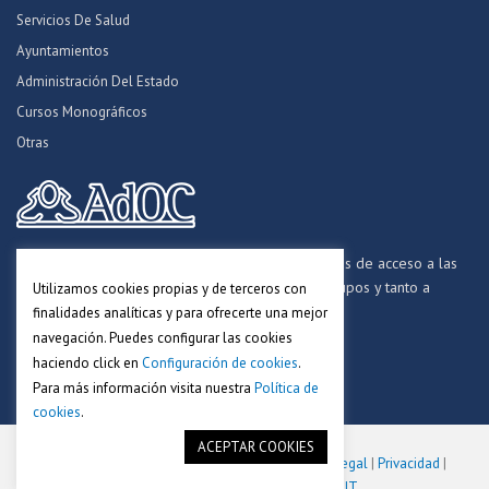
Servicios De Salud
Ayuntamientos
Administración Del Estado
Cursos Monográficos
Otras
Formamos opositores para los procesos selectivos de acceso a las
distintas Administraciones Públicas, a todos los grupos y tanto a
Utilizamos cookies propias y de terceros con
personal funcionario, laboral y estatutario.
finalidades analíticas y para ofrecerte una mejor
navegación. Puedes configurar las cookies
haciendo click en
Configuración de cookies
.
Para más información visita nuestra
Política de
cookies
.
ACEPTAR COOKIES
Copyright © 2018-2025. Academia AdOC.
Aviso Legal
|
Privacidad
|
Cookies
. Desarrollado por
Viacore IT