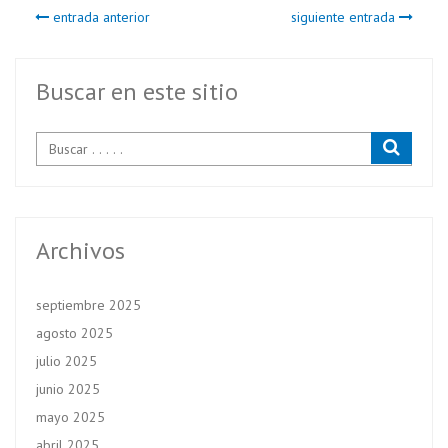
b
itt
ts
entrada anterior
siguiente entrada
o
er
A
o
p
k
p
Buscar en este sitio
Archivos
septiembre 2025
agosto 2025
julio 2025
junio 2025
mayo 2025
abril 2025