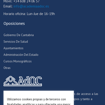
Móvil: +34 608 24 06 57
Email:
info@academiaadoc.es
Horario oficina: Lun-Jue de 16-19h
Oposiciones
Gobierno De Cantabria
Servicios De Salud
Ayuntamientos
Administración Del Estado
Cursos Monográficos
Otras
Formamos opositores para los procesos selectivos de acceso a las
distintas Administraciones Públicas, a todos los grupos y tanto a
Utilizamos cookies propias y de terceros con
personal funcionario, laboral y estatutario.
finalidades analíticas y para ofrecerte una mejor