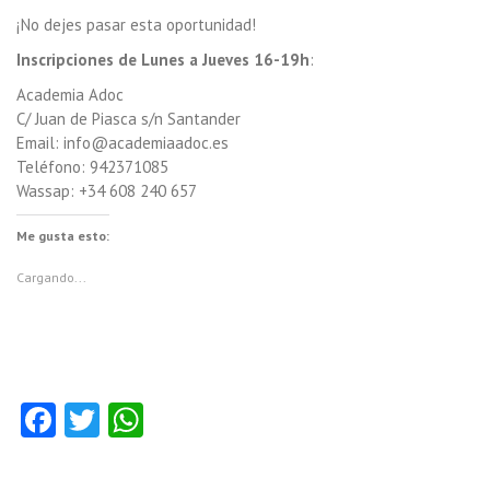
¡No dejes pasar esta oportunidad!
Inscripciones de Lunes a Jueves 16-19h
:
Academia Adoc
C/ Juan de Piasca s/n Santander
Email: info@academiaadoc.es
Teléfono: 942371085
Wassap: +34 608 240 657
Me gusta esto:
Cargando...
Fa
T
W
ce
w
ha