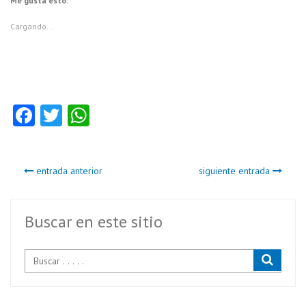
Me gusta esto:
Cargando...
Fa
T
W
ce
w
ha
b
itt
ts
entrada anterior
siguiente entrada
o
er
A
o
p
k
p
Buscar en este sitio