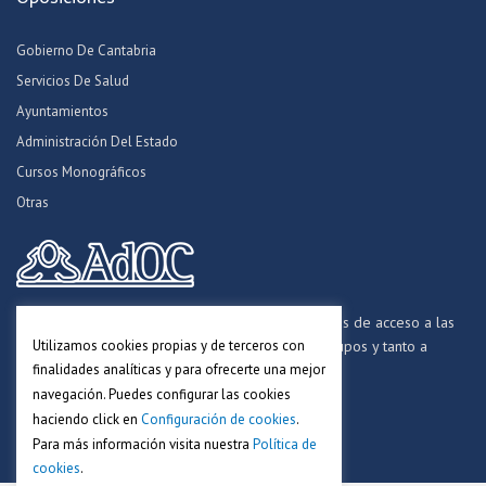
Gobierno De Cantabria
Servicios De Salud
Ayuntamientos
Administración Del Estado
Cursos Monográficos
Otras
Formamos opositores para los procesos selectivos de acceso a las
Utilizamos cookies propias y de terceros con
distintas Administraciones Públicas, a todos los grupos y tanto a
finalidades analíticas y para ofrecerte una mejor
personal funcionario, laboral y estatutario.
navegación. Puedes configurar las cookies
haciendo click en
Configuración de cookies
.
Para más información visita nuestra
Política de
cookies
.