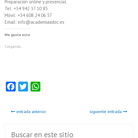
Preparación online y presencial.
Tel: +34 942 37 10 85
Móvil: +34 608 24 06 57
Email: info@academiaadoc.es
Me gusta esto:
Cargando...
Fa
T
W
ce
w
ha
b
itt
ts
entrada anterior
siguiente entrada
o
er
A
o
p
k
p
Buscar en este sitio