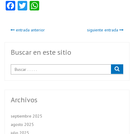
Fa
T
W
ce
w
ha
b
itt
ts
entrada anterior
siguiente entrada
o
er
A
o
p
k
p
Buscar en este sitio
Archivos
septiembre 2025
agosto 2025
julio 2025