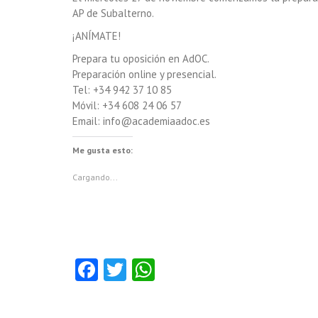
AP de Subalterno.
¡ANÍMATE!
Prepara tu oposición en AdOC.
Preparación online y presencial.
Tel: +34 942 37 10 85
Móvil: +34 608 24 06 57
Email: info@academiaadoc.es
Me gusta esto:
Cargando...
Fa
T
W
ce
w
ha
b
itt
ts