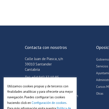
Contacta con nosotros
Oposic
Calle Juan de Piasca, s/n
Gobierno
39010 Santander
Servicios
Cantabria
Ayuntami
Tel: +34 942 37 10 85
Administ
Móvil: +34 608 24 06 57
Utilizamos cookies propias y de terceros con
Cursos M
Email:
info@academiaadoc.es
finalidades analíticas y para ofrecerte una mejor
Otras
Horario oficina: Lun-Jue de 16-19h
navegación. Puedes configurar las cookies
haciendo click en
Configuración de cookies
.
Para más información visita nuestra
Política de