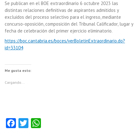
Se publican en el BOE extraordinario 6 octubre 2023 las
distintas relaciones definitivas de aspirantes admitidos y
excluidos del proceso selectivo para el ingreso, mediante
concurso-oposición, composición del Tribunal Calificador, lugar y
fecha de celebración del primer ejercicio eliminatorio.
https://boc.cantabria.es/boces/verBoletinExtraordinario.do?
id=33104
Me gusta esto:
Cargando...
Fa
T
W
ce
w
ha