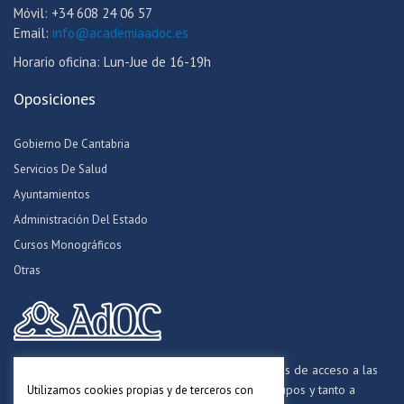
Móvil: +34 608 24 06 57
Email:
info@academiaadoc.es
Horario oficina: Lun-Jue de 16-19h
Oposiciones
Gobierno De Cantabria
Servicios De Salud
Ayuntamientos
Administración Del Estado
Cursos Monográficos
Otras
Formamos opositores para los procesos selectivos de acceso a las
distintas Administraciones Públicas, a todos los grupos y tanto a
Utilizamos cookies propias y de terceros con