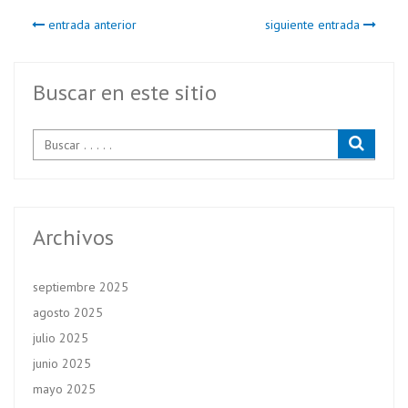
b
itt
ts
entrada anterior
siguiente entrada
o
er
A
o
p
k
p
Buscar en este sitio
Archivos
septiembre 2025
agosto 2025
julio 2025
junio 2025
mayo 2025