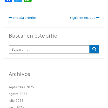
ce
w
ha
b
itt
ts
entrada anterior
siguiente entrada
o
er
A
o
p
k
p
Buscar en este sitio
Archivos
septiembre 2025
agosto 2025
julio 2025
junio 2025