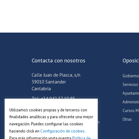
Contacta con nosotros
Oposic
Calle Juan de Piasca, s/n
Gobierno
39010 Santander
Servicios
Cantabria
Ayuntami
Tel: +34 942 37 10 85
Administ
Móvil: +34 608 24 06 57
Utilizamos cookies propias y de terceros con
Cursos M
Email:
info@academiaadoc.es
finalidades analíticas y para ofrecerte una mejor
Otras
Horario oficina: Lun-Jue de 16-19h
navegación. Puedes configurar las cookies
haciendo click en
Configuración de cookies
.
Para más información visita nuestra
Política de