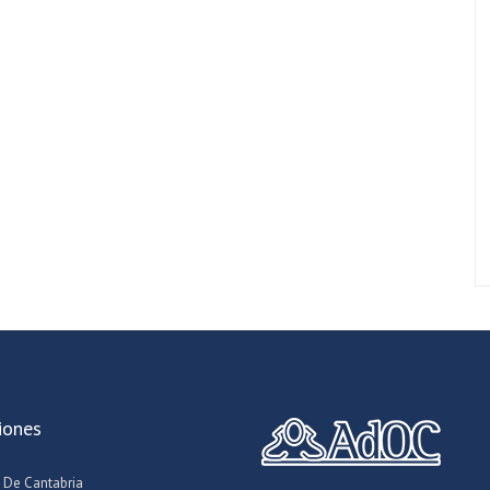
iones
 De Cantabria