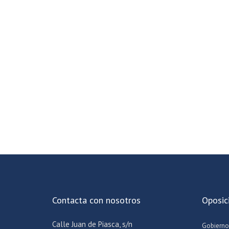
Contacta con nosotros
Oposic
Calle Juan de Piasca, s/n
Gobierno