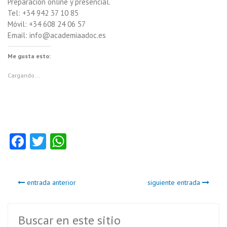
Preparación online y presencial.
Tel: +34 942 37 10 85
Móvil: +34 608 24 06 57
Email: info@academiaadoc.es
Me gusta esto:
Cargando...
Fa
T
W
ce
w
ha
b
itt
ts
entrada anterior
siguiente entrada
o
er
A
o
p
k
p
Buscar en este sitio