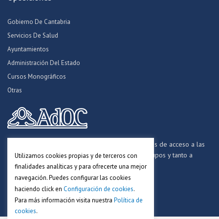
Gobierno De Cantabria
Servicios De Salud
Ayuntamientos
Administración Del Estado
Cursos Monográficos
Otras
Formamos opositores para los procesos selectivos de acceso a las
distintas Administraciones Públicas, a todos los grupos y tanto a
Utilizamos cookies propias y de terceros con
personal funcionario, laboral y estatutario.
finalidades analíticas y para ofrecerte una mejor
navegación. Puedes configurar las cookies
haciendo click en
Configuración de cookies
.
Para más información visita nuestra
Política de
cookies
.