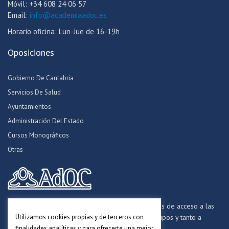
Móvil: +34 608 24 06 57
Email:
info@academiaadoc.es
Horario oficina: Lun-Jue de 16-19h
Oposiciones
Gobierno De Cantabria
Servicios De Salud
Ayuntamientos
Administración Del Estado
Cursos Monográficos
Otras
Formamos opositores para los procesos selectivos de acceso a las
Utilizamos cookies propias y de terceros con
distintas Administraciones Públicas, a todos los grupos y tanto a
finalidades analíticas y para ofrecerte una mejor
personal funcionario, laboral y estatutario.