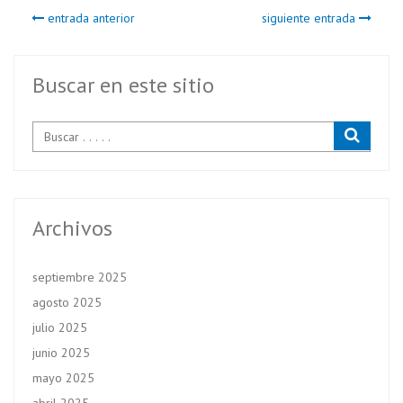
b
itt
ts
entrada anterior
siguiente entrada
o
er
A
o
p
k
p
Buscar en este sitio
Archivos
septiembre 2025
agosto 2025
julio 2025
junio 2025
mayo 2025