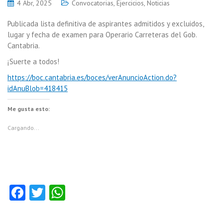
4 Abr, 2025
Convocatorias
,
Ejercicios
,
Noticias
Publicada lista definitiva de aspirantes admitidos y excluidos,
lugar y fecha de examen para Operario Carreteras del Gob.
Cantabria.
¡Suerte a todos!
https://boc.cantabria.es/boces/verAnuncioAction.do?
idAnuBlob=418415
Me gusta esto:
Cargando...
Fa
T
W
ce
w
ha