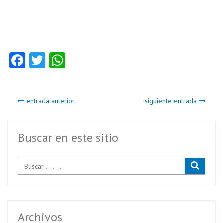
Fa
T
W
ce
w
ha
b
itt
ts
entrada anterior
siguiente entrada
o
er
A
o
p
k
p
Buscar en este sitio
Archivos