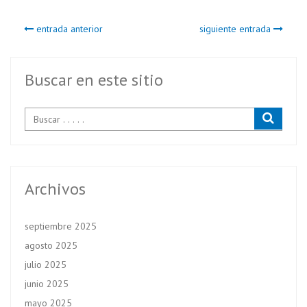
b
itt
ts
entrada anterior
siguiente entrada
o
er
A
o
p
k
p
Buscar en este sitio
Archivos
septiembre 2025
agosto 2025
julio 2025
junio 2025
mayo 2025