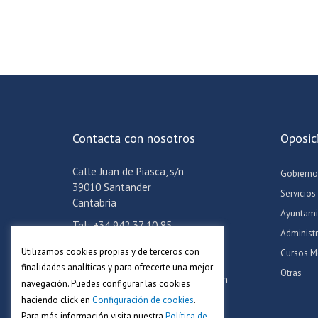
Contacta con nosotros
Oposic
Calle Juan de Piasca, s/n
Gobierno
39010 Santander
Servicios
Cantabria
Ayuntami
Tel: +34 942 37 10 85
Administ
Móvil: +34 608 24 06 57
Utilizamos cookies propias y de terceros con
Cursos M
Email:
info@academiaadoc.es
finalidades analíticas y para ofrecerte una mejor
Otras
Horario oficina: Lun-Jue de 16-19h
navegación. Puedes configurar las cookies
haciendo click en
Configuración de cookies
.
Para más información visita nuestra
Política de