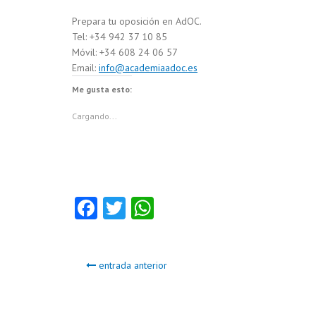
Prepara tu oposición en AdOC.
Tel: +34 942 37 10 85
Móvil: +34 608 24 06 57
Email:
info@academiaadoc.es
Me gusta esto:
Cargando...
Fa
T
W
ce
w
ha
b
itt
ts
entrada anterior
o
er
A
o
p