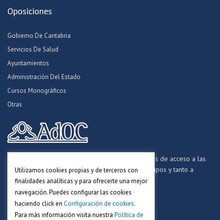
Oposiciones
Gobierno De Cantabria
Servicios De Salud
Ayuntamientos
Administración Del Estado
Cursos Monográficos
Otras
Formamos opositores para los procesos selectivos de acceso a las
distintas Administraciones Públicas, a todos los grupos y tanto a
Utilizamos cookies propias y de terceros con
personal funcionario, laboral y estatutario.
finalidades analíticas y para ofrecerte una mejor
navegación. Puedes configurar las cookies
haciendo click en
Configuración de cookies
.
Para más información visita nuestra
Política de