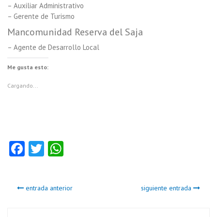
– Auxiliar Administrativo
– Gerente de Turismo
Mancomunidad Reserva del Saja
– Agente de Desarrollo Local
Me gusta esto:
Cargando...
Fa
T
W
ce
w
ha
b
itt
ts
entrada anterior
siguiente entrada
o
er
A
o
p