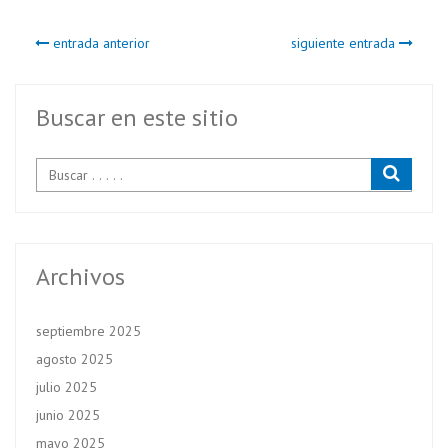
b
itt
ts
entrada anterior
siguiente entrada
o
er
A
o
p
k
p
Buscar en este sitio
Archivos
septiembre 2025
agosto 2025
julio 2025
junio 2025
mayo 2025