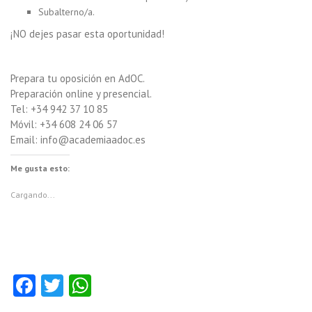
Subalterno/a.
¡NO dejes pasar esta oportunidad!
Prepara tu oposición en AdOC.
Preparación online y presencial.
Tel: +34 942 37 10 85
Móvil: +34 608 24 06 57
Email: info@academiaadoc.es
Me gusta esto:
Cargando...
Fa
T
W
ce
w
ha