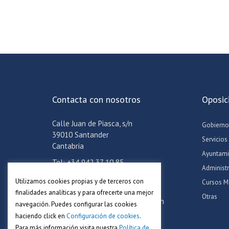
Contacta con nosotros
Oposic
Calle Juan de Piasca, s/n
Gobierno
39010 Santander
Servicios
Cantabria
Ayuntami
Tel: +34 942 37 10 85
Administ
Móvil: +34 608 24 06 57
Utilizamos cookies propias y de terceros con
Cursos M
Email:
info@academiaadoc.es
finalidades analíticas y para ofrecerte una mejor
Otras
Horario oficina: Lun-Jue de 16-19h
navegación. Puedes configurar las cookies
haciendo click en
Configuración de cookies
.
Para más información visita nuestra
Política de