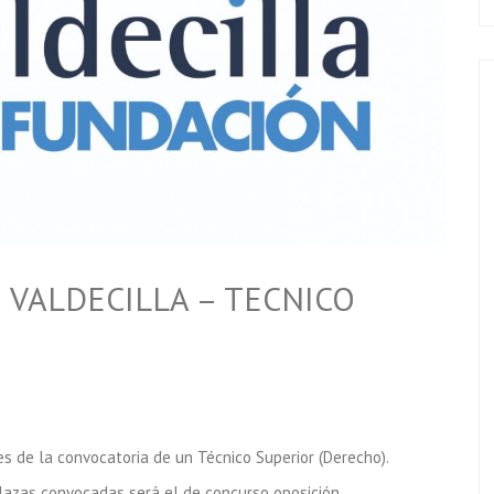
VALDECILLA – TECNICO
s de la convocatoria de un Técnico Superior (Derecho).
plazas convocadas será el de concurso oposición.