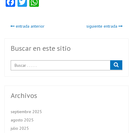
Fa
T
W
ce
w
ha
b
itt
ts
entrada anterior
siguiente entrada
o
er
A
o
p
k
p
Buscar en este sitio
Archivos
septiembre 2025
agosto 2025
julio 2025