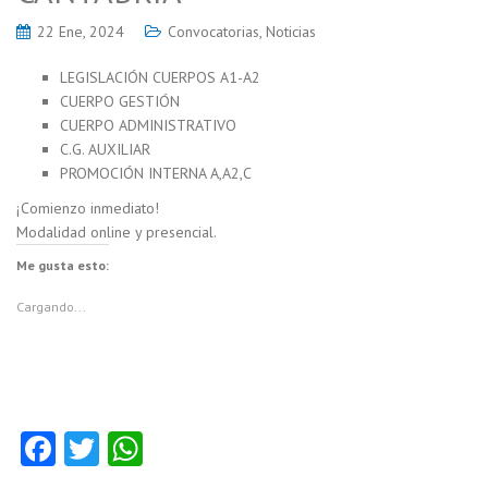
22 Ene, 2024
Convocatorias
,
Noticias
LEGISLACIÓN CUERPOS A1-A2
CUERPO GESTIÓN
CUERPO ADMINISTRATIVO
C.G. AUXILIAR
PROMOCIÓN INTERNA A,A2,C
¡Comienzo inmediato!
Modalidad online y presencial.
Me gusta esto:
Cargando...
Fa
T
W
ce
w
ha