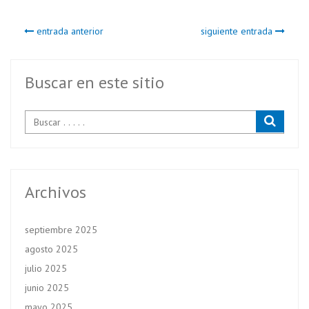
b
itt
ts
entrada anterior
siguiente entrada
o
er
A
o
p
k
p
Buscar en este sitio
Archivos
septiembre 2025
agosto 2025
julio 2025
junio 2025
mayo 2025