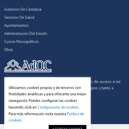
Gobierno De Cantabria
Servicios De Salud
Ayuntamientos
Administración Del Estado
Cursos Monográficos
Otras
Formamos opositores para los procesos selectivos de acceso a las
Utilizamos cookies propias y de terceros con
distintas Administraciones Públicas, a todos los grupos y tanto a
finalidades analíticas y para ofrecerte una mejor
personal funcionario, laboral y estatutario.
navegación. Puedes configurar las cookies
haciendo click en
Configuración de cookies
.
Para más información visita nuestra
Política de
cookies
.