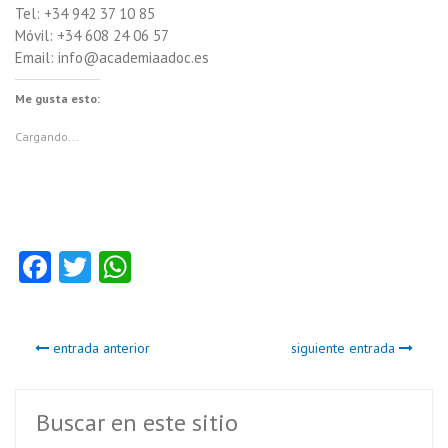
Tel: +34 942 37 10 85
Móvil: +34 608 24 06 57
Email: info@academiaadoc.es
Me gusta esto:
Cargando...
Fa
T
W
ce
w
ha
b
itt
ts
entrada anterior
siguiente entrada
o
er
A
o
p
k
p
Buscar en este sitio