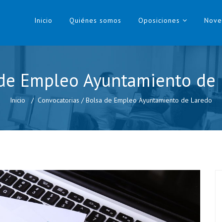
Inicio
Quiénes somos
Oposiciones
Nove
de Empleo Ayuntamiento de
Inicio
Convocatorias
/
Bolsa de Empleo Ayuntamiento de Laredo