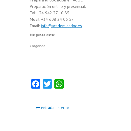
Preparación online y presencial.
Tel: +34 942 37 10 85
Móvil: +34 608 24 06 57
Email:
info@academiaadoc.es
Me gusta esto:
Cargando...
Fa
T
W
ce
w
ha
b
itt
ts
entrada anterior
o
er
A
o
p
k
p