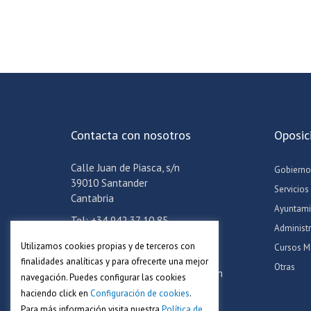
Contacta con nosotros
Oposic
Calle Juan de Piasca, s/n
Gobierno
39010 Santander
Servicios
Cantabria
Ayuntami
Tel: +34 942 37 10 85
Administ
Móvil: +34 608 24 06 57
Utilizamos cookies propias y de terceros con
Cursos M
Email:
info@academiaadoc.es
finalidades analíticas y para ofrecerte una mejor
Otras
Horario oficina: Lun-Jue de 16-19h
navegación. Puedes configurar las cookies
haciendo click en
Configuración de cookies
.
Para más información visita nuestra
Política de