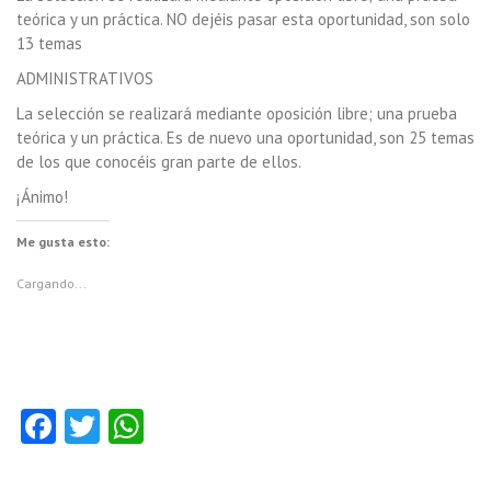
teórica y un práctica. NO dejéis pasar esta oportunidad, son solo
13 temas
ADMINISTRATIVOS
La selección se realizará mediante oposición libre; una prueba
teórica y un práctica. Es de nuevo una oportunidad, son 25 temas
de los que conocéis gran parte de ellos.
¡Ánimo!
Me gusta esto:
Cargando...
Fa
T
W
ce
w
ha