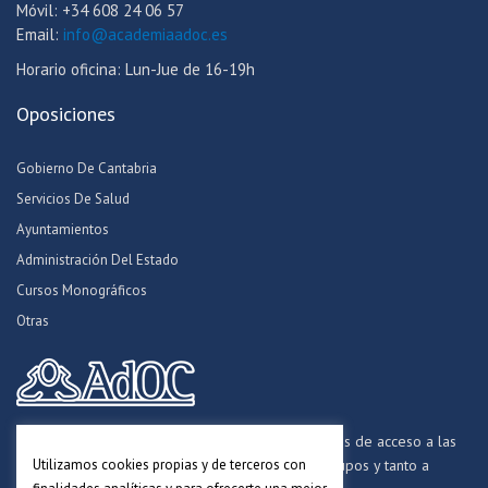
Móvil: +34 608 24 06 57
Email:
info@academiaadoc.es
Horario oficina: Lun-Jue de 16-19h
Oposiciones
Gobierno De Cantabria
Servicios De Salud
Ayuntamientos
Administración Del Estado
Cursos Monográficos
Otras
Formamos opositores para los procesos selectivos de acceso a las
Utilizamos cookies propias y de terceros con
distintas Administraciones Públicas, a todos los grupos y tanto a