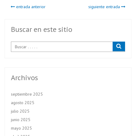
b
itt
ts
entrada anterior
siguiente entrada
o
er
A
o
p
k
p
Buscar en este sitio
Archivos
septiembre 2025
agosto 2025
julio 2025
junio 2025
mayo 2025