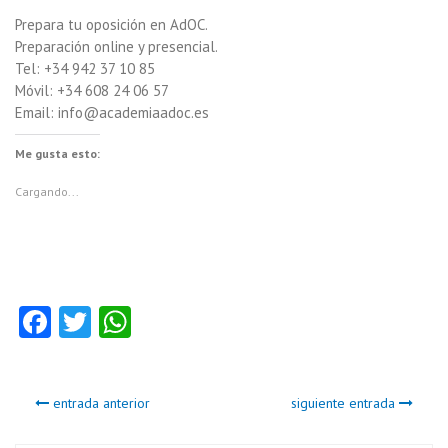
Prepara tu oposición en AdOC.
Preparación online y presencial.
Tel: +34 942 37 10 85
Móvil: +34 608 24 06 57
Email: info@academiaadoc.es
Me gusta esto:
Cargando...
Fa
T
W
ce
w
ha
b
itt
ts
entrada anterior
siguiente entrada
o
er
A