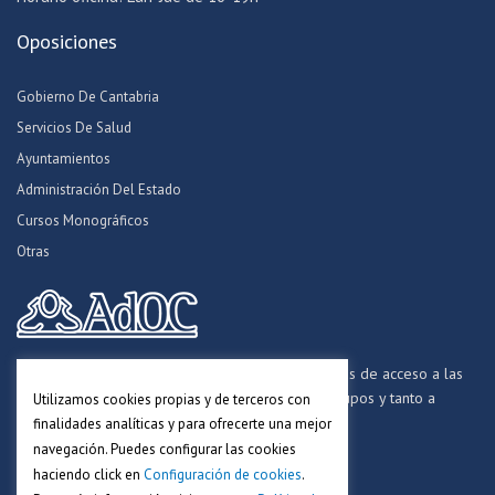
Oposiciones
Gobierno De Cantabria
Servicios De Salud
Ayuntamientos
Administración Del Estado
Cursos Monográficos
Otras
Formamos opositores para los procesos selectivos de acceso a las
distintas Administraciones Públicas, a todos los grupos y tanto a
Utilizamos cookies propias y de terceros con
personal funcionario, laboral y estatutario.
finalidades analíticas y para ofrecerte una mejor
navegación. Puedes configurar las cookies
haciendo click en
Configuración de cookies
.