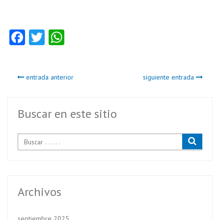
Fa
T
W
ce
w
ha
b
itt
ts
entrada anterior
siguiente entrada
o
er
A
o
p
k
p
Buscar en este sitio
Archivos
septiembre 2025