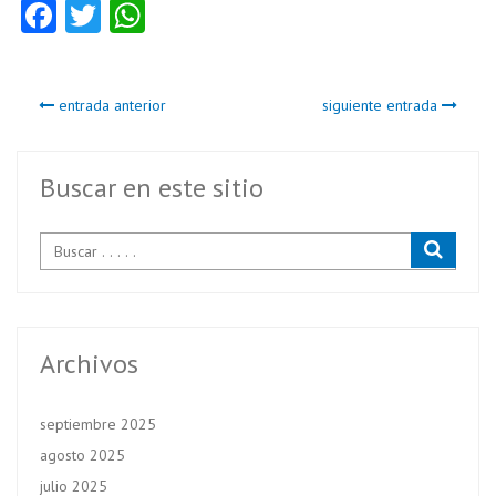
Fa
T
W
ce
w
ha
b
itt
ts
entrada anterior
siguiente entrada
o
er
A
o
p
k
p
Buscar en este sitio
Archivos
septiembre 2025
agosto 2025
julio 2025