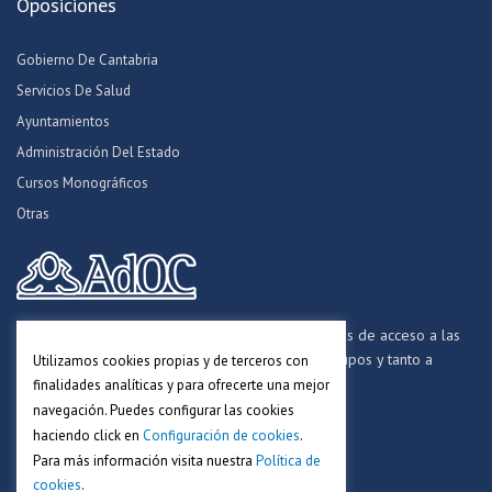
Oposiciones
Gobierno De Cantabria
Servicios De Salud
Ayuntamientos
Administración Del Estado
Cursos Monográficos
Otras
Formamos opositores para los procesos selectivos de acceso a las
distintas Administraciones Públicas, a todos los grupos y tanto a
Utilizamos cookies propias y de terceros con
personal funcionario, laboral y estatutario.
finalidades analíticas y para ofrecerte una mejor
navegación. Puedes configurar las cookies
haciendo click en
Configuración de cookies
.
Para más información visita nuestra
Política de
cookies
.