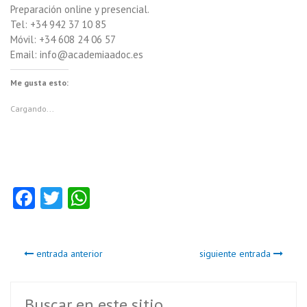
Preparación online y presencial.
Tel: +34 942 37 10 85
Móvil: +34 608 24 06 57
Email: info@academiaadoc.es
Me gusta esto:
Cargando...
Fa
T
W
ce
w
ha
b
itt
ts
entrada anterior
siguiente entrada
o
er
A
o
p
Buscar en este sitio