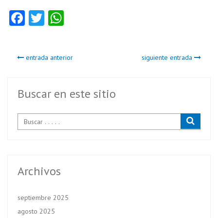
Fa
T
W
ce
w
ha
b
itt
ts
entrada anterior
siguiente entrada
o
er
A
o
p
k
p
Buscar en este sitio
Archivos
septiembre 2025
agosto 2025