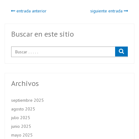
b
itt
ts
entrada anterior
siguiente entrada
o
er
A
o
p
k
p
Buscar en este sitio
Archivos
septiembre 2025
agosto 2025
julio 2025
junio 2025
mayo 2025