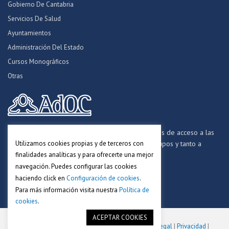
Gobierno De Cantabria
Servicios De Salud
Ayuntamientos
Administración Del Estado
Cursos Monográficos
Otras
Formamos opositores para los procesos selectivos de acceso a las
Utilizamos cookies propias y de terceros con
distintas Administraciones Públicas, a todos los grupos y tanto a
finalidades analíticas y para ofrecerte una mejor
personal funcionario, laboral y estatutario.
navegación. Puedes configurar las cookies
haciendo click en
Configuración de cookies
.
Para más información visita nuestra
Política de
cookies
.
ACEPTAR COOKIES
Copyright © 2018-2025. Academia AdOC.
Aviso Legal
|
Privacidad
|