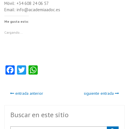
Móvil: +34 608 24 06 57
Email: info@academiaadoc.es
Me gusta esto:
Cargando...
Fa
T
W
ce
w
ha
b
itt
ts
entrada anterior
siguiente entrada
o
er
A
o
p
k
p
Buscar en este sitio