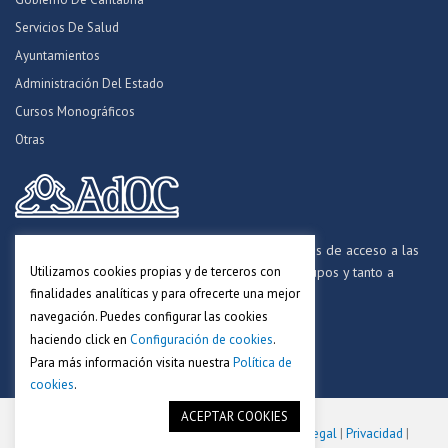
Servicios De Salud
Ayuntamientos
Administración Del Estado
Cursos Monográficos
Otras
Formamos opositores para los procesos selectivos de acceso a las
Utilizamos cookies propias y de terceros con
distintas Administraciones Públicas, a todos los grupos y tanto a
finalidades analíticas y para ofrecerte una mejor
personal funcionario, laboral y estatutario.
navegación. Puedes configurar las cookies
haciendo click en
Configuración de cookies
.
Para más información visita nuestra
Política de
cookies
.
ACEPTAR COOKIES
Copyright © 2018-2025. Academia AdOC.
Aviso Legal
|
Privacidad
|