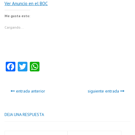
Ver Anuncio en el BOC
Me gusta esto:
Cargando...
Fa
T
W
ce
w
ha
b
itt
ts
entrada anterior
siguiente entrada
o
er
A
o
p
k
p
DEJA UNA RESPUESTA